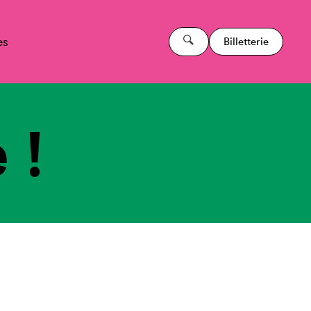
es
Billetterie
 !