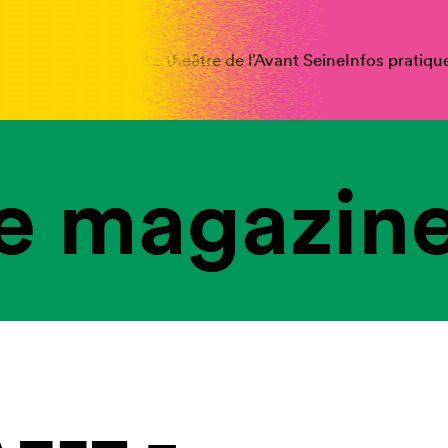
spectacles
Vous êtes
Le théâtre de l’Avant Seine
Infos pratiqu
e magazine