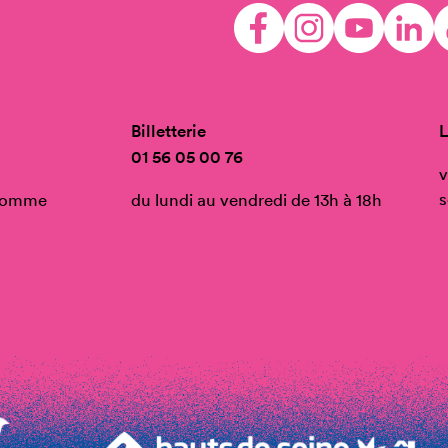
Billetterie
L
01 56 05 00 76
v
s
’Homme
du lundi au vendredi de 13h à 18h