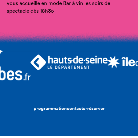
vous accueille en mode Bar à vin les soirs de
spectacle dès 18h3o
programmation
contacter
réserver