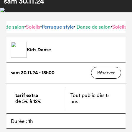
sam
30.11.24
de salon
Soleils
Perruque style
Danse de salon
Soleils
Perr
•
•
•
•
•
Kids Danse
sam 30.11.24 - 18h00
Réserver
tarif extra
Tout public dès 6
de 5€ à 12€
ans
Durée : 1h