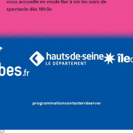
vous accueille en mode Bar à vin les soirs de
spectacle dès 18h3o
programmation
contacter
réserver