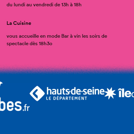
du lundi au vendredi de 13h à 18h
La Cuisine
vous accueille en mode Bar à vin les soirs de
spectacle dès 18h3o