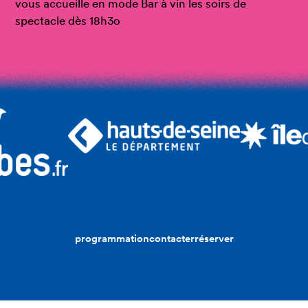
vous accueille en mode Bar à vin les soirs de
spectacle dès 18h3o
programmation
contacter
réserver