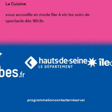
La Cuisine
vous accueille en mode Bar à vin les soirs de
spectacle dès 18h3o
programmation
contacter
réserver