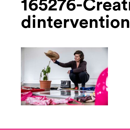
165276-Crea
dinterventio