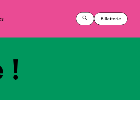
es
Billetterie
 !