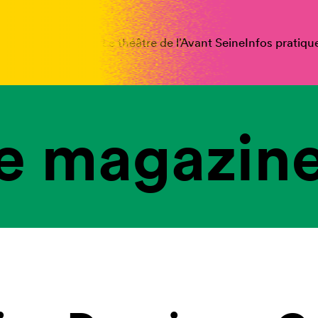
spectacles
Vous êtes
Le théâtre de l’Avant Seine
Infos pratiqu
e magazine