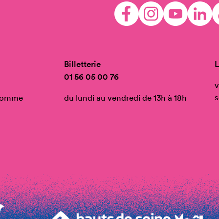
Billetterie
L
01 56 05 00 76
v
s
’Homme
du lundi au vendredi de 13h à 18h