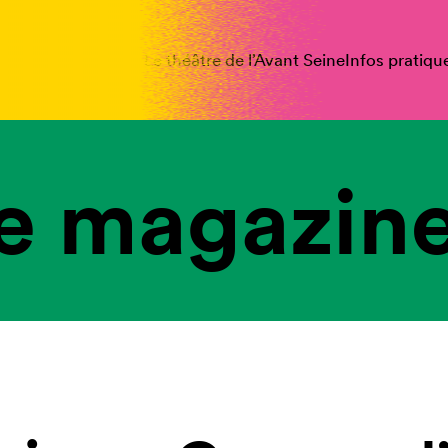
spectacles
Vous êtes
Le théâtre de l’Avant Seine
Infos pratiqu
e magazine