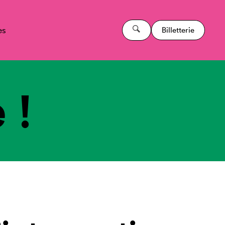
es
Billetterie
 !