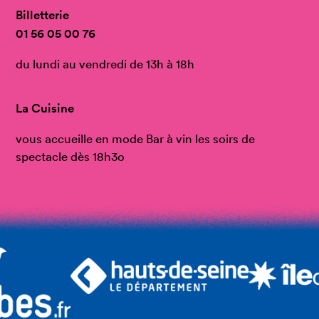
Billetterie
01 56 05 00 76
du lundi au vendredi de 13h à 18h
La Cuisine
vous accueille en mode Bar à vin les soirs de
spectacle dès 18h3o