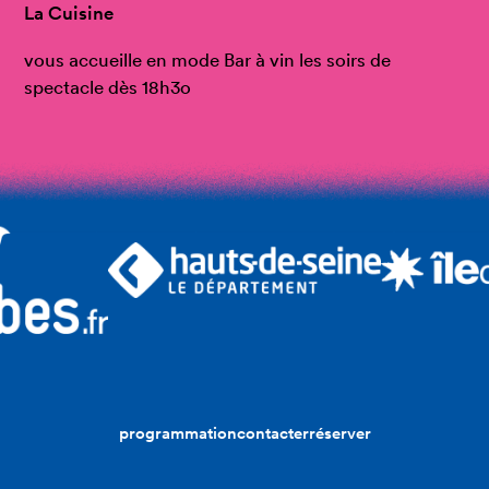
La Cuisine
vous accueille en mode Bar à vin les soirs de
spectacle dès 18h3o
programmation
contacter
réserver