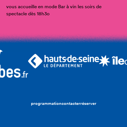
vous accueille en mode Bar à vin les soirs de
spectacle dès 18h3o
programmation
contacter
réserver