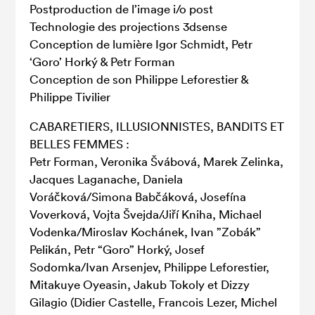
Postproduction de l’image i/o post
Technologie des projections 3dsense
Conception de lumière Igor Schmidt, Petr
‘Goro’ Horký & Petr Forman
Conception de son Philippe Leforestier &
Philippe Tivilier
CABARETIERS, ILLUSIONNISTES, BANDITS ET
BELLES FEMMES :
Petr Forman, Veronika Švábová, Marek Zelinka,
Jacques Laganache, Daniela
Voráčková/Simona Babčáková, Josefína
Voverková, Vojta Švejda/Jiří Kniha, Michael
Vodenka/Miroslav Kochánek, Ivan ”Zobák”
Pelikán, Petr “Goro” Horký, Josef
Sodomka/Ivan Arsenjev, Philippe Leforestier,
Mitakuye Oyeasin, Jakub Tokoly et Dizzy
Gilagio (Didier Castelle, Francois Lezer, Michel