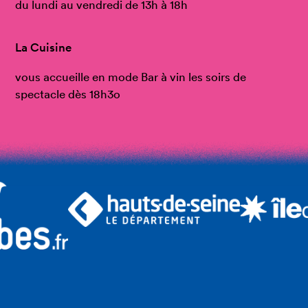
du lundi au vendredi de 13h à 18h
La Cuisine
vous accueille en mode Bar à vin les soirs de
spectacle dès 18h3o