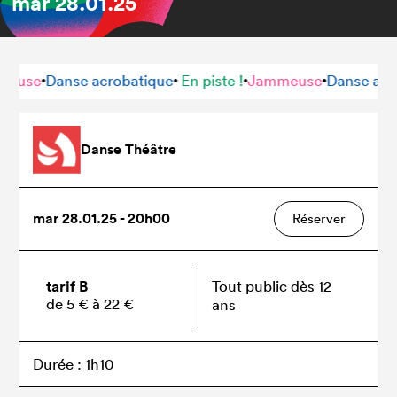
mar
28.01.25
se
Danse acrobatique
En piste !
Jammeuse
Danse acrobat
•
•
•
•
Danse Théâtre
mar 28.01.25 - 20h00
Réserver
tarif B
Tout public dès 12
de 5 € à 22 €
ans
Durée : 1h10