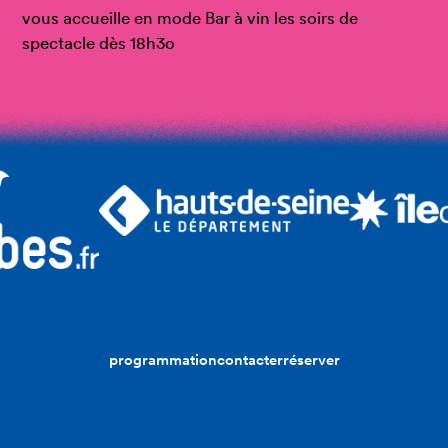
vous accueille en mode Bar à vin les soirs de
spectacle dès 18h3o
programmation
contacter
réserver