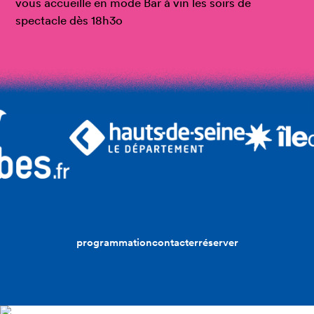
vous accueille en mode Bar à vin les soirs de
spectacle dès 18h3o
programmation
contacter
réserver