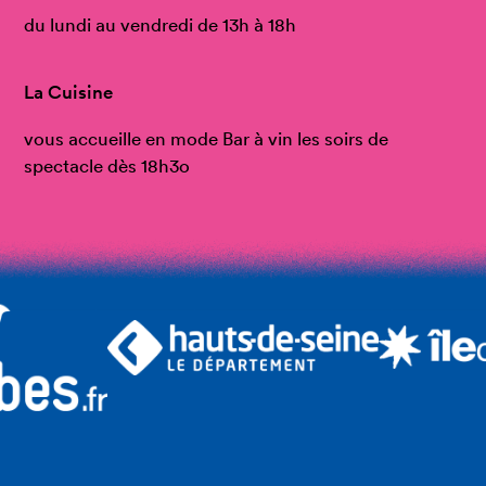
du lundi au vendredi de 13h à 18h
La Cuisine
vous accueille en mode Bar à vin les soirs de
spectacle dès 18h3o