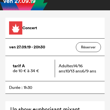
ven
27.09.19
Concert
ven 27.09.19 - 20h30
Réserver
tarif A
Adultes
14/16
de 10 € à 34 €
ans
10/13 ans
6/9 ans
Durée : 1h30
Un show euphorisant mixant