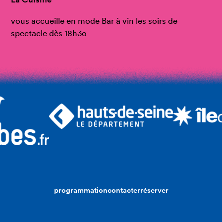
vous accueille en mode Bar à vin les soirs de
spectacle dès 18h3o
programmation
contacter
réserver