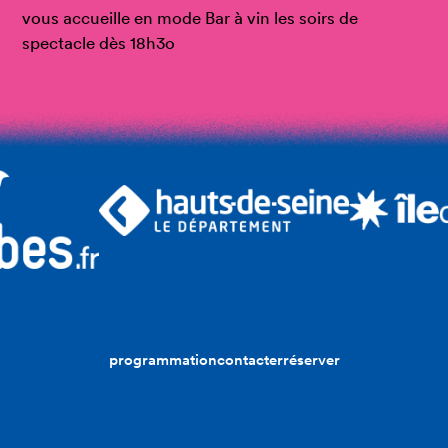
vous accueille en mode Bar à vin les soirs de
spectacle dès 18h3o
programmation
contacter
réserver