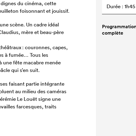
 dignes du cinéma, cette
Durée : 1h45
illeton foisonnant et jouissif.
’une scène. Un cadre idéal
Programmatio
 Claudius, mère et beau-père
complète
héâtraux : couronnes, capes,
es à fumée… Tous les
u à une fête macabre menée
cle qui s’en suit.
isses faisant partie intégrante
voluent au milieu des caméras
. Jérémie Le Louët signe une
vailles farcesques, traits