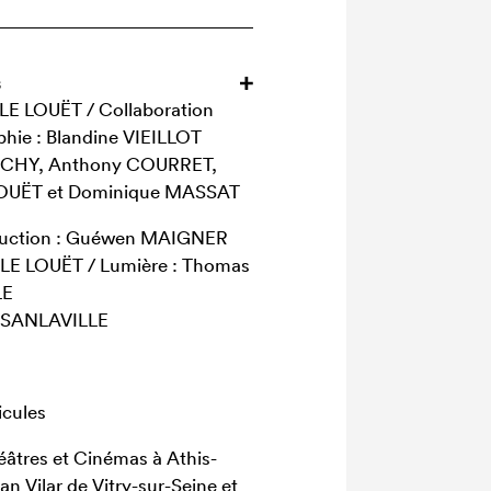
s
 LE LOUËT / Collaboration
phie : Blandine VIEILLOT
 BUCHY, Anthony COURRET,
LOUËT et Dominique MASSAT
ruction : Guéwen MAIGNER
 LE LOUËT / Lumière : Thomas
LE
s SANLAVILLE
cules
âtres et Cinémas à Athis-
n Vilar de Vitry-sur-Seine et