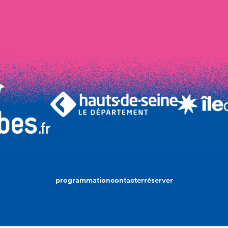
programmation
contacter
réserver