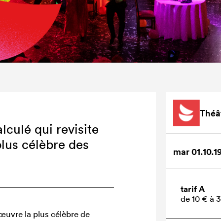
Théâ
culé qui revisite
plus célèbre des
mar 01.10.1
tarif A
de 10 € à 
’œuvre la plus célèbre de