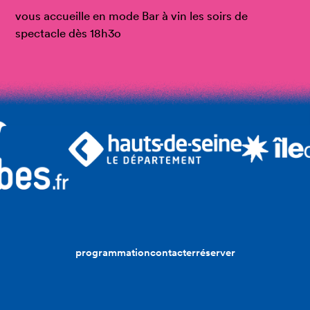
vous accueille en mode Bar à vin les soirs de
spectacle dès 18h3o
programmation
contacter
réserver