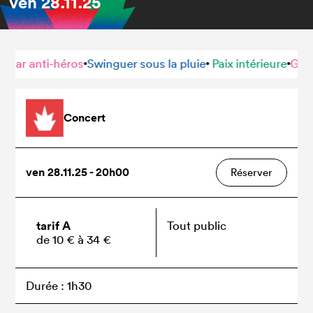
ven
28.11.25
r anti-héros
Swinguer sous la pluie
Paix intérieure
Guitar a
•
•
•
Concert
ven 28.11.25 - 20h00
Réserver
tarif A
Tout public
de 10 € à 34 €
Durée : 1h30