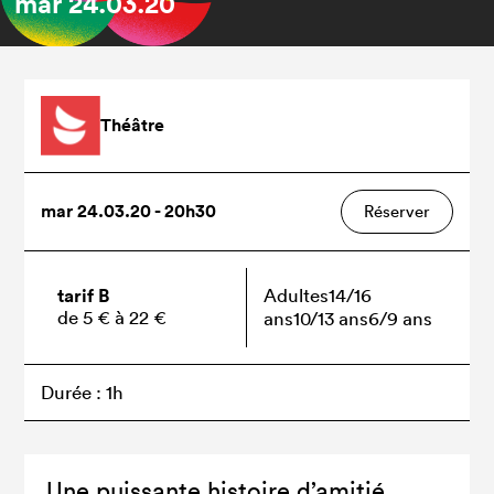
mar
24.03.20
Théâtre
mar 24.03.20 - 20h30
Réserver
tarif B
Adultes
14/16
de 5 € à 22 €
ans
10/13 ans
6/9 ans
Durée : 1h
Une puissante histoire d’amitié