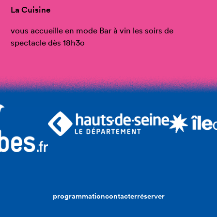
La Cuisine
vous accueille en mode Bar à vin les soirs de
spectacle dès 18h3o
programmation
contacter
réserver