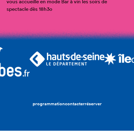
vous accueille en mode Bar à vin les soirs de
spectacle dès 18h3o
programmation
contacter
réserver