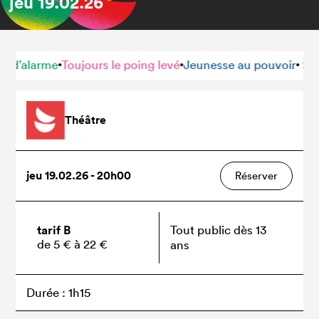
jeu
19.02.26
alarme
Toujours le poing levé
Jeunesse au pouvoir
Sirène 
•
•
•
Théâtre
jeu 19.02.26 - 20h00
Réserver
tarif B
Tout public dès 13
de 5 € à 22 €
ans
Durée : 1h15