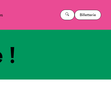
es
Billetterie
 !