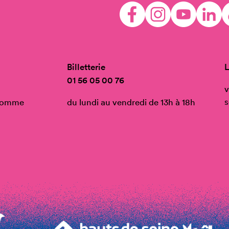
Billetterie
L
01 56 05 00 76
v
s
’Homme
du lundi au vendredi de 13h à 18h