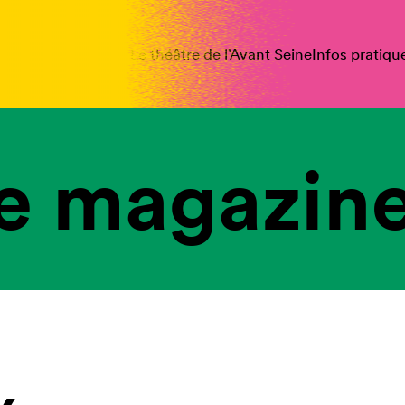
spectacles
Vous êtes
Le théâtre de l’Avant Seine
Infos pratiqu
e magazine