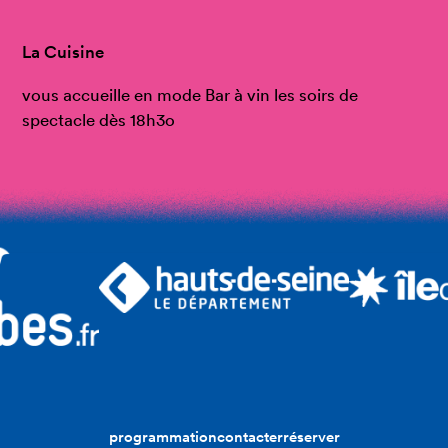
La Cuisine
vous accueille en mode Bar à vin les soirs de
spectacle dès 18h3o
programmation
contacter
réserver