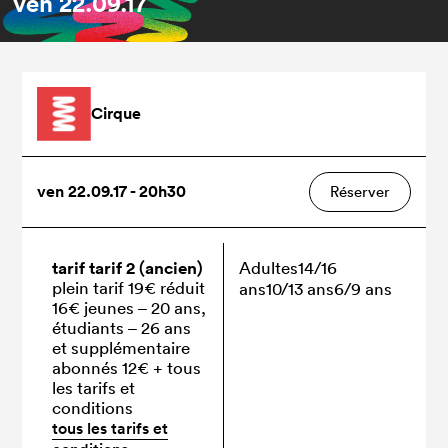
ven
22.09.17
Cirque
ven 22.09.17 - 20h30
Réserver
tarif tarif 2 (ancien)
Adultes
14/16
plein tarif 19€ réduit
ans
10/13 ans
6/9 ans
16€ jeunes – 20 ans,
étudiants – 26 ans
et supplémentaire
abonnés 12€
+ tous
les tarifs et
conditions
tous les tarifs et