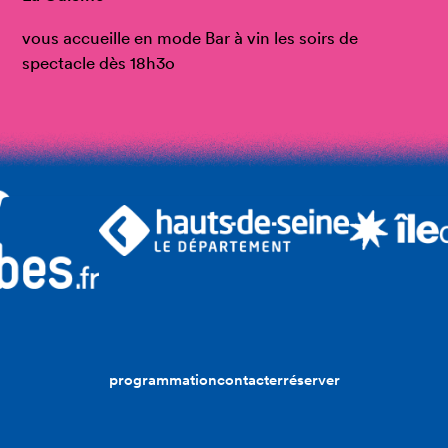
vous accueille en mode Bar à vin les soirs de
spectacle dès 18h3o
programmation
contacter
réserver