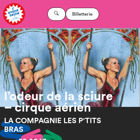
Billetterie
l’odeur de la sciure
– cirque aérien
LA COMPAGNIE LES P'TITS
BRAS