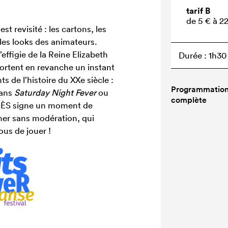
tarif B
de 5 € à 2
t revisité : les cartons, les
 les looks des animateurs.
’effigie de la Reine Elizabeth
Durée : 1h30
ortent en revanche un instant
 de l’histoire du XXe siècle :
Programmatio
dans
Saturday Night Fever
ou
complète
f ÈS signe un moment de
r sans modération, qui
ous de jouer !