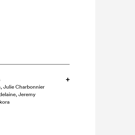
s
a, Julie Charbonnier
adelaine, Jeremy
ikora