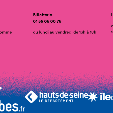
Billetterie
L
01 56 05 00 76
v
s
’Homme
du lundi au vendredi de 13h à 18h