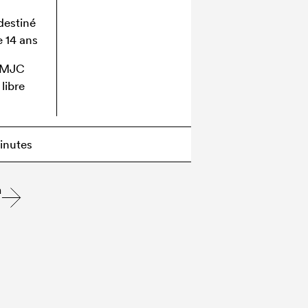
destiné
e 14 ans
a MJC
libre
inutes
n