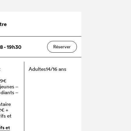
tre
8 - 19h30
Réserver
2
Adultes
14/16 ans
 19€
 jeunes –
udiants –
taire
12€
+
ifs et
ifs et