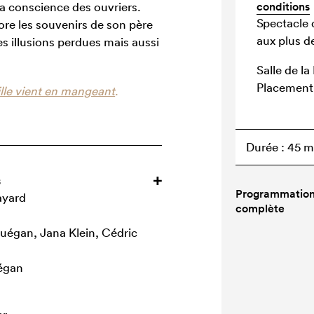
 la conscience des ouvriers.
conditions
Spectacle 
ore les souvenirs de son père
aux plus d
es illusions perdues mais aussi
Salle de l
Placement 
lle vient en mangeant
.
Durée : 45 m
s
Programmatio
ayard
complète
égan, Jana Klein, Cédric
uégan