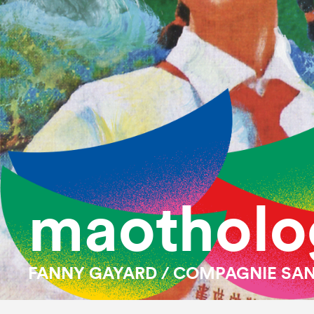
maotholo
FANNY GAYARD / COMPAGNIE SA