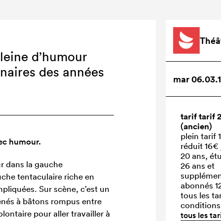
Théâ
pleine d’humour
nnaires des années
mar 06.03.1
tarif tarif 
(ancien)
plein tarif
vec humour.
réduit 16€
20 ans, ét
ur dans la gauche
26 ans et
supplémen
che tentaculaire riche en
abonnés 
mpliquées. Sur scène, c’est un
tous les tar
enés à bâtons rompus entre
conditions
ontaire pour aller travailler à
tous les tar