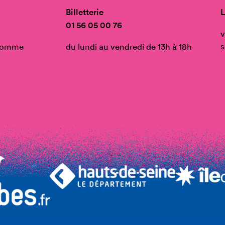
Billetterie
L
01 56 05 00 76
v
s
’Homme
du lundi au vendredi de 13h à 18h