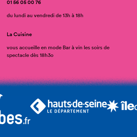
01 56 05 00 76
du lundi au vendredi de 13h à 18h
La Cuisine
vous accueille en mode Bar à vin les soirs de
spectacle dès 18h3o