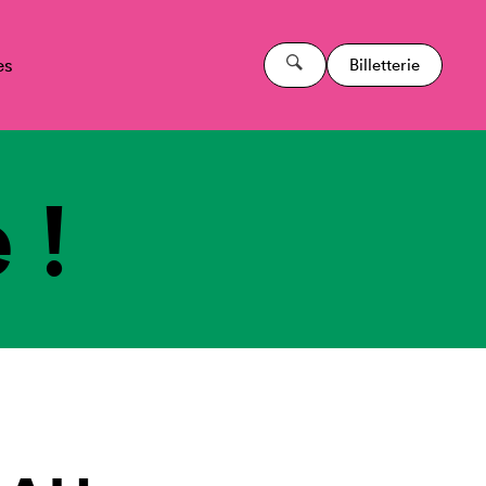
es
Billetterie
 !