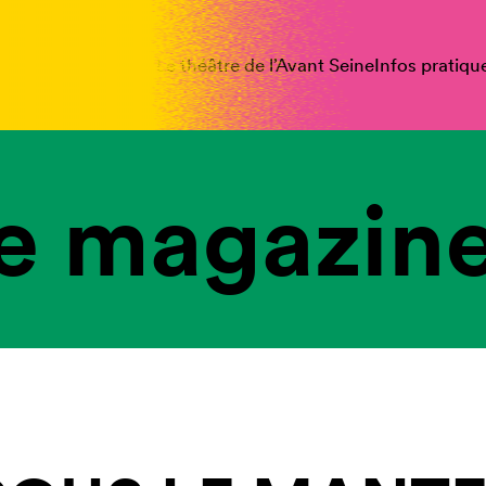
spectacles
Vous êtes
Le théâtre de l’Avant Seine
Infos pratiqu
e magazine