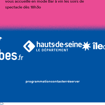
vous accueille en mode Bar à vin les soirs de
spectacle dès 18h3o
programmation
contacter
réserver