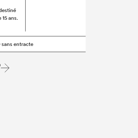
destiné
e 15 ans.
 sans entracte
n