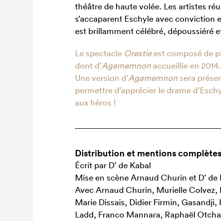
théâtre de haute volée. Les artistes ré
s’accaparent Eschyle avec conviction et 
est brillamment célébré, dépoussiéré et
Le spectacle
Orestie
est composé de pl
dont d’
Agamemnon
accueillie en 2014
Une version d’
Agamemnon
sera présen
permettre d’apprécier le drame d’Eschy
aux héros !
Distribution et mentions complète
Écrit par D’ de Kabal
Mise en scène Arnaud Churin et D’ de
Avec Arnaud Churin, Murielle Colvez, 
Marie Dissais, Didier Firmin, Gasandji
Ladd, Franco Mannara, Raphaël Otcha