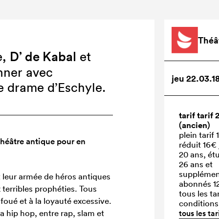
Théâ
D’ de Kabal
e,
et
nner avec
jeu 22.03.1
e drame d’Eschyle.
tarif tarif 
(ancien)
plein tarif
héâtre antique pour en
réduit 16€
20 ans, ét
26 ans et
supplémen
t leur armée de héros antiques
abonnés 
 terribles prophéties. Tous
tous les tar
foué et à la loyauté excessive.
conditions
a hip hop, entre rap, slam et
tous les tar