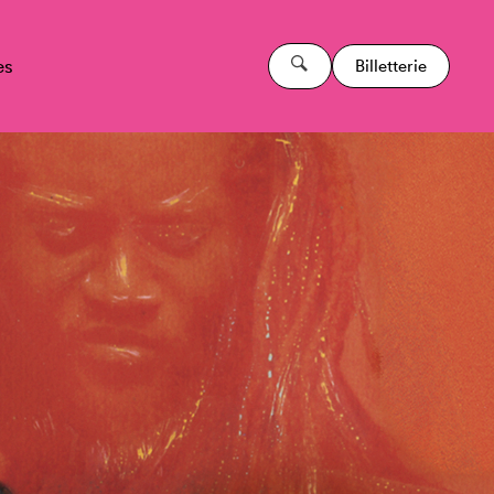
es
Billetterie