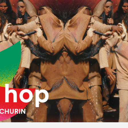
 hop
 CHURIN