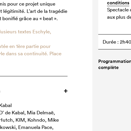
conditions
unis pour ce projet unique
Spectacle 
légitimité. L’art de la tragédie
aux plus d
 bonifié grâce au « beat ».
usieurs textes Eschyle,
.
Durée : 2h40
tée en 1ère partie pour
le dans sa continuité. Place
Programmatio
complète
s
 Kabal
D’ de Kabal, Mia Delmaë,
, Hutch, KIM, Kohndo, Mike
kowski, Emanuela Pace,