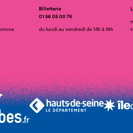
Billetterie
L
01 56 05 00 76
v
s
’Homme
du lundi au vendredi de 13h à 18h