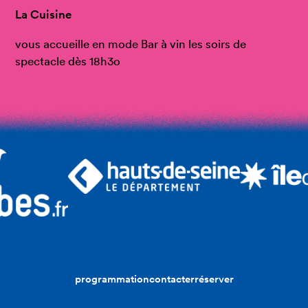
La Cuisine
vous accueille en mode Bar à vin les soirs de
spectacle dès 18h3o
programmation
contacter
réserver