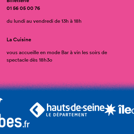
Billetterie
01 56 05 00 76
du lundi au vendredi de 13h à 18h
La Cuisine
vous accueille en mode Bar à vin les soirs de
spectacle dès 18h3o