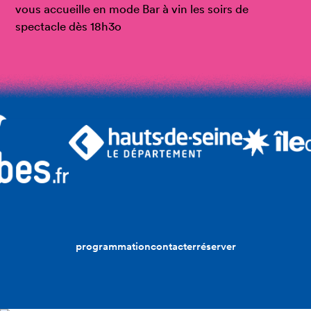
vous accueille en mode Bar à vin les soirs de
spectacle dès 18h3o
programmation
contacter
réserver