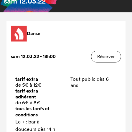
sam
12.03.22
Danse
sam 12.03.22 - 18h00
Réserver
tarif extra
Tout public dès 6
de 5€ à 12€
ans
tarif extra -
adhérent
de 6€ à 8€
tous les tarifs et
conditions
Le + : bar à
douceurs dès 14 h