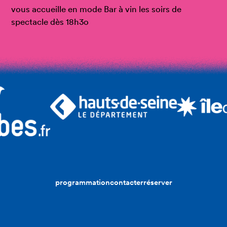
vous accueille en mode Bar à vin les soirs de
spectacle dès 18h3o
programmation
contacter
réserver