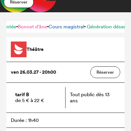
Réserver
e
Bonnet d’âne
Cours magistral
Génération désenchantée
•
•
•
Théâtre
ven 26.03.27 - 20h00
Réserver
tarif B
Tout public dès 13
de 5 € à 22 €
ans
Durée : 1h40