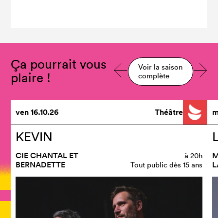
Ça pourrait vous
Voir la saison
plaire !
complète
ven
16.10.26
Théâtre
m
KEVIN
CIE CHANTAL ET
M
à
20h
BERNADETTE
L
Tout public dès 15 ans