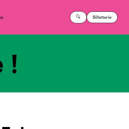
es
Billetterie
 !