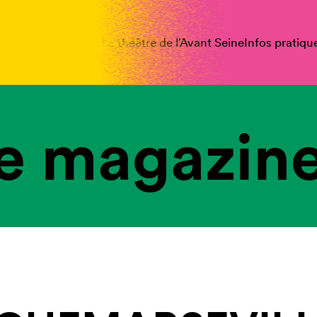
spectacles
Vous êtes
Le théâtre de l’Avant Seine
Infos pratiqu
e magazine