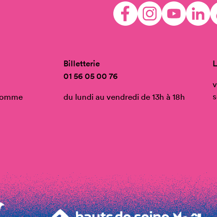
Billetterie
L
01 56 05 00 76
v
s
’Homme
du lundi au vendredi de 13h à 18h