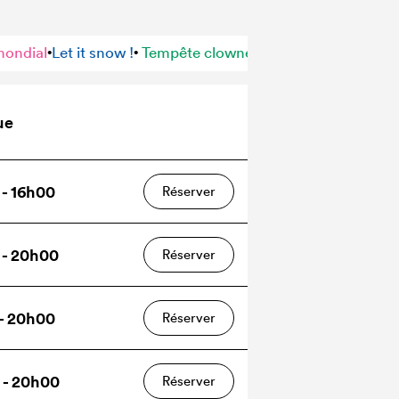
 snow !
Tempête clownesque
Phénomène mondial
Let it s
•
•
•
ue
 - 16h00
Réserver
6 - 20h00
Réserver
 - 20h00
Réserver
6 - 20h00
Réserver