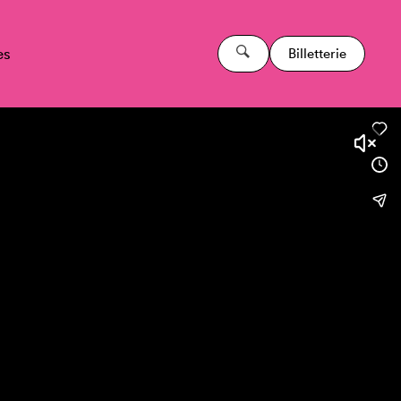
es
Billetterie