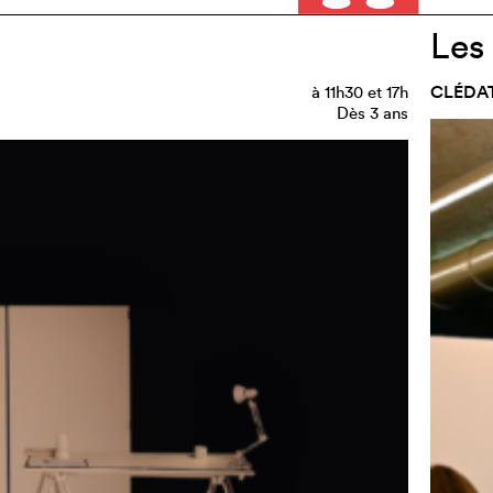
Les
CLÉDAT
à
11h30
et
17h
Dès 3 ans