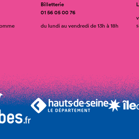
Billetterie
L
01 56 05 00 76
v
s
’Homme
du lundi au vendredi de 13h à 18h