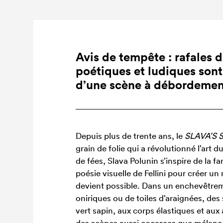
Tempête clownesque
Phénomène mondial
Let
•
•
Avis de tempête : rafales 
poétiques et ludiques son
d’une scène à débordemen
Depuis plus de trente ans, le
SLAVA’
grain de folie qui a révolutionné l’art 
de fées, Slava Polunin s’inspire de la fa
poésie visuelle de Fellini pour créer 
devient possible. Dans un enchevêtreme
oniriques ou de toiles d’araignées, des
vert sapin, aux corps élastiques et aux a
des scènes aussi cocasses que mélanc