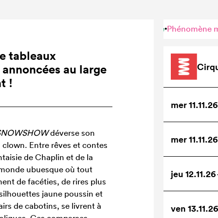
 it snow !
Tempête clownesque
Phénomène mondial
Let it
•
•
•
de tableaux
Cirq
t annoncées au large
t !
mer 11.11.26
S SNOWSHOW
déverse son
mer 11.11.2
du clown. Entre rêves et contes
ntaisie de Chaplin et de la
un monde ubuesque où tout
jeu 12.11.26
nt de facéties, de rires plus
 silhouettes jaune poussin et
irs de cabotins, se livrent à
ven 13.11.2
oliques. Ces comparses