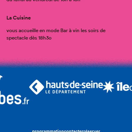
La Cuisine
vous accueille en mode Bar à vin les soirs de
spectacle dès 18h3o
programmation
contacter
réserver