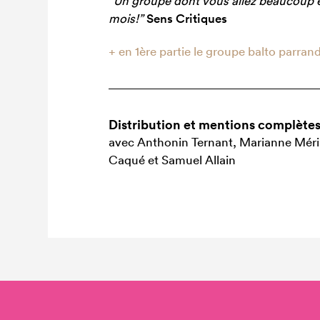
“Un groupe dont vous allez beaucoup e
mois!”
Sens Critiques
+ en 1ère partie le groupe balto parran
Distribution et mentions complète
avec Anthonin Ternant, Marianne Méri
Caqué et Samuel Allain