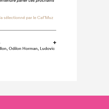
ntendre parler ces prochains
da sélectionné par le Caf’Muz
s
llon, Odilon Horman, Ludovic