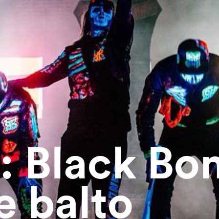
 : Black Bo
e balto