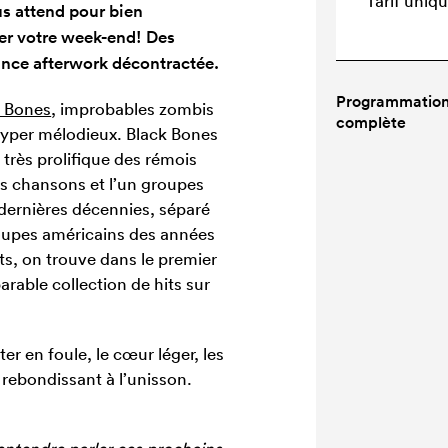
Tarif uniq
us attend pour bien
r votre week-end! Des
nce afterwork décontractée.
Programmatio
k Bones
, improbables zombis
complète
hyper mélodieux. Black Bones
 très prolifique des rémois
 chansons et l’un groupes
 dernières décennies, séparé
roupes américains des années
ts, on trouve dans le premier
rable collection de hits sur
r en foule, le cœur léger, les
rebondissant à l’unisson.