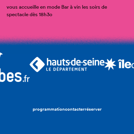
vous accueille en mode Bar à vin les soirs de
spectacle dès 18h3o
programmation
contacter
réserver