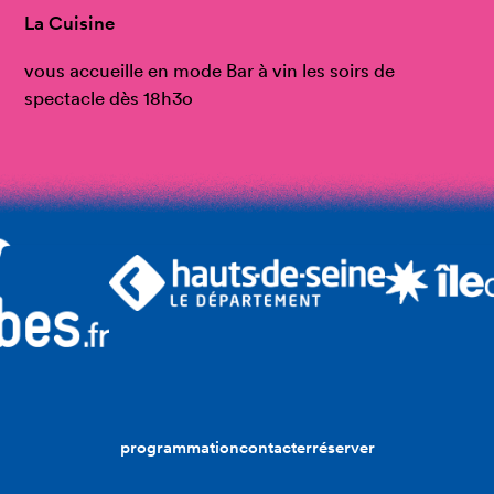
La Cuisine
vous accueille en mode Bar à vin les soirs de
spectacle dès 18h3o
programmation
contacter
réserver