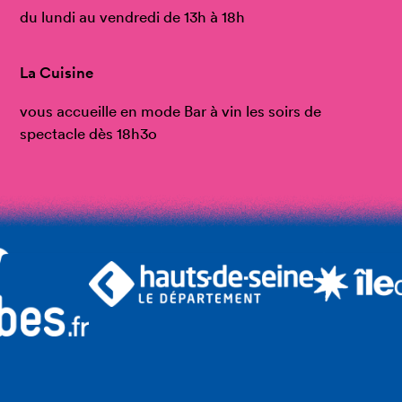
du lundi au vendredi de 13h à 18h
La Cuisine
vous accueille en mode Bar à vin les soirs de
spectacle dès 18h3o