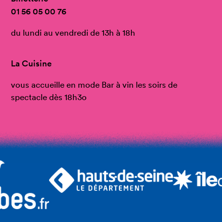
01 56 05 00 76
du lundi au vendredi de 13h à 18h
La Cuisine
vous accueille en mode Bar à vin les soirs de
spectacle dès 18h3o