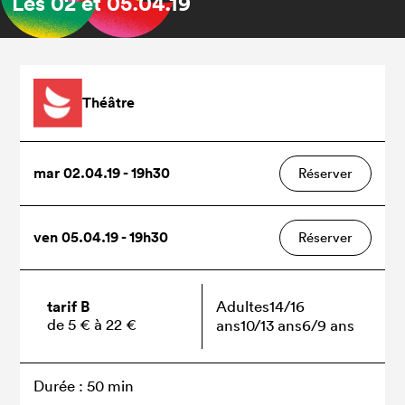
Les
02
et
05.04.19
Théâtre
mar 02.04.19 - 19h30
Réserver
ven 05.04.19 - 19h30
Réserver
tarif B
Adultes
14/16
de 5 € à 22 €
ans
10/13 ans
6/9 ans
Durée : 50 min